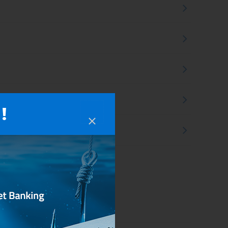
!
nsumatori