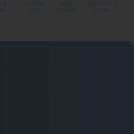
I &
ESSERE
SALA
CONTATTI E
NI
SOCI
STAMPA
FILIALI