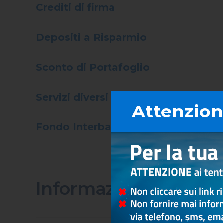
Crediti di firma
Depositi a Risparmio
Sconto di Portafoglio
Servizi diversi
Attenzione
Fondo Interbancario di Tutela dei 
Informazioni Europee 