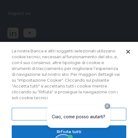
Seguici su
La nostra Banca e altri soggetti selezionati utilizzano
cookie tecnici, necessari al funzionamento del sito, e,
con il suo consenso, altre tipologie di cookie e
strumenti di tracciamento per migliorare l’esperienza
di navigazione sul nostro sito. Per maggiori dettagli vai
© 2026 Banca Popolare del Lazio.
su "Impostazione Cookie". Cliccando sul pulsante
Tutti i diritti riservati
“Accetta tutti" si accettano tutti i cookie mentre
cliccando su "Rifiuta" si prosegue la navigazione con i
Banca Popolare del Lazio Soc. Coop. per Azioni | Sede
soli cookie tecnici.
Sociale e Direzione Generale: Via Martiri delle Fosse
Ardeatine, 9 – 00049 VELLETRI (RM) – Capogruppo del
Gruppo Bancario Banca Popolare del Lazio | Albo dei Gruppi
Bancari al n. 5104 | Albo delle Banche: cod. ABI 5104.5 | Codice
Impostazioni cookie
BIC/SWIFT: BPLZIT3V | P. IVA n. 15854861000
I messaggi contenuti nel presente sito sono a scopo
Rifiuta tutti
pubblicitario con finalità promozionali. Maggiori informazioni
su tassi, condiizioni, prezzi e coperture assicurative sono