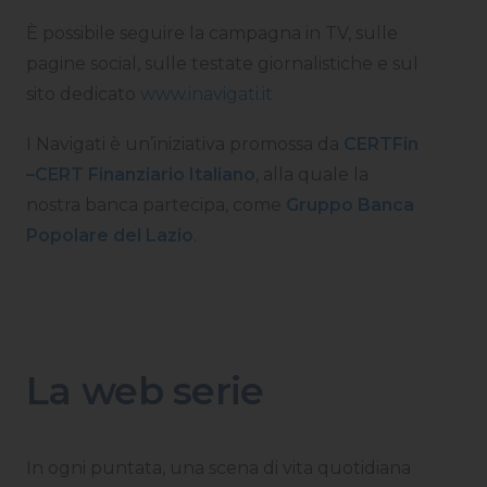
È possibile seguire la campagna in TV, sulle
pagine social, sulle testate giornalistiche e sul
sito dedicato
www.inavigati.it
I Navigati è un’iniziativa promossa da
CERTFin
–CERT Finanziario Italiano
, alla quale la
nostra banca partecipa, come
Gruppo Banca
Popolare del Lazio
.
La web serie
In ogni puntata, una scena di vita quotidiana