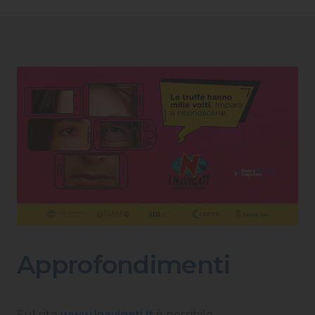
Approfondimenti
Sul sito
www.inavigati.it
è possibile