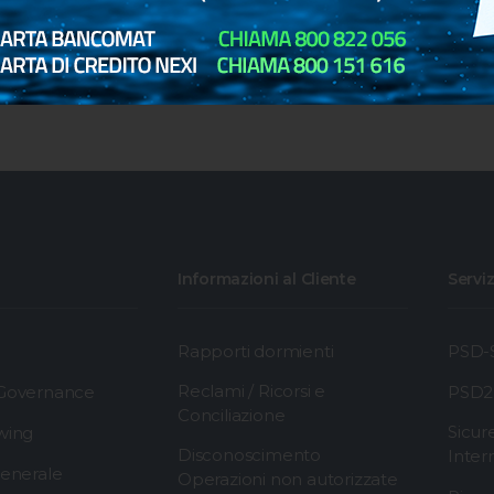
per comunicare alla Banca il disconoscimento
di operazioni di pagamento intervenute sui
propri Conti di Pagamento.
Informazioni al Cliente
Serviz
Rapporti dormienti
PSD-S
Reclami / Ricorsi e
 Governance
PSD2
Conciliazione
Sicur
wing
Disconoscimento
Inter
generale
Operazioni non autorizzate