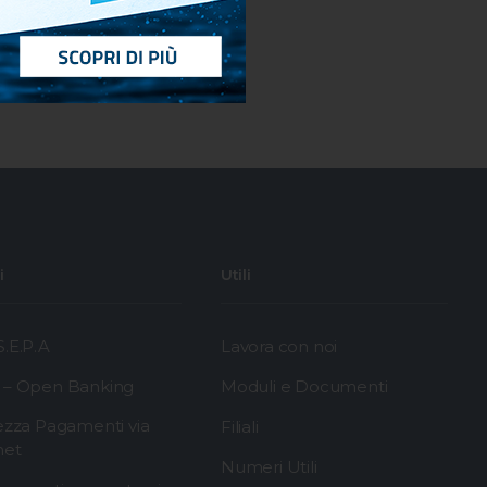
i
Utili
.E.P.A
Lavora con noi
 – Open Banking
Moduli e Documenti
ezza Pagamenti via
Filiali
net
Numeri Utili