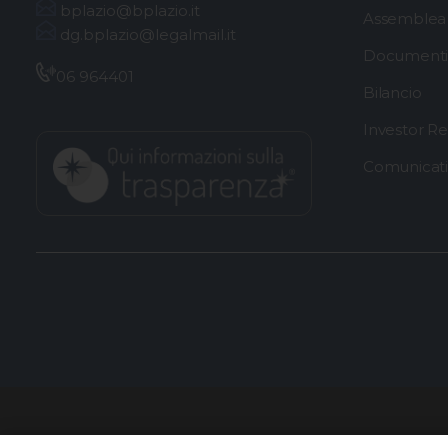
bplazio@bplazio.it
Assemblea 
dg.bplazio@legalmail.it
Documenti 
06 964401
Bilancio
Investor Re
Comunicat