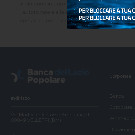
al disconoscimento delle operazioni non
autorizzate e alla contestazione delle
operazioni non eseguite correttamente
Corporate
Banca
Indirizzo
Corporate
Via Martiri delle Fosse Ardeatine, 9
Whistleblo
00049 VELLETRI (RM)
Direzione 