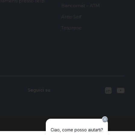
ramenti presso terzi
Bancomat – ATM
Aree Self
Tesorerie
Seguici su