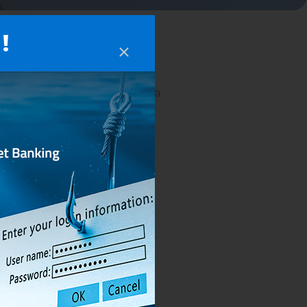
!
è stata correttamente eseguita.