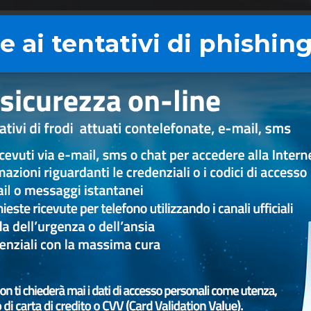
 ai tentativi di phishing
zate
tifica di un’operazione che non hai autorizzato o che non 
Modulo