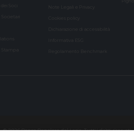
Pigno
dei Soci
Note Legali e Privacy
Societari
Cookies policy
Dichiarazione di accessibilità
lations
Informativa ESG
i Stampa
Regolamento Benchmark
© 2026 Banca Popolare del Lazio.
Tutti i diritti riservati