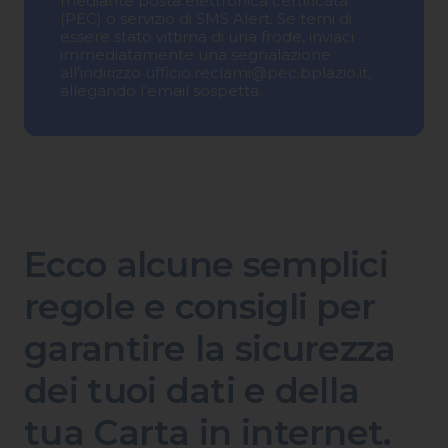
mediante posta elettronica certificata
(PEC) o servizio di SMS Alert. Se temi di
essere stato vittima di una frode, inviaci
immediatamente una segnalazione
all’indirizzo
ufficio.reclami@pec.bplazio.it
,
allegando l’email sospetta.
Ecco alcune semplici
regole e consigli per
garantire la sicurezza
dei tuoi dati e della
tua Carta in internet.