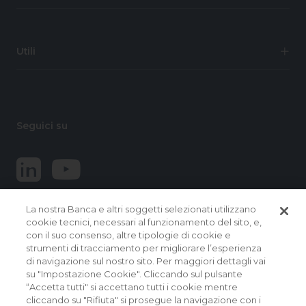
Utili
Seguici su
La nostra Banca e altri soggetti selezionati utilizzano
cookie tecnici, necessari al funzionamento del sito, e,
con il suo consenso, altre tipologie di cookie e
strumenti di tracciamento per migliorare l’esperienza
di navigazione sul nostro sito. Per maggiori dettagli vai
© 2026 Banca Popolare del Lazio.
su "Impostazione Cookie". Cliccando sul pulsante
Tutti i diritti riservati
“Accetta tutti" si accettano tutti i cookie mentre
cliccando su "Rifiuta" si prosegue la navigazione con i