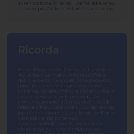
autenticazione forte dell’utente attraverso,
ad esempio, l’utilizzo del dispositivo Token.
Ricorda
Banca Popolare del Lazio non ti chiederà
mai attraverso mail o contatti telefonici,
dati di accesso personali come password,
numero di carta di credito o di conto
corrente, né tantomeno la loro modifica in
caso di scadenza della password. Le
comunicazioni della Banca, anche quelle
relative all’uso corretto e sicuro del servizio
internet banking vengono fornite nell’area
riservata del rapporto web
(Comunicazioni), ovvero, nei casi in cui i
clienti abbiano abilitati i relativi servizi,