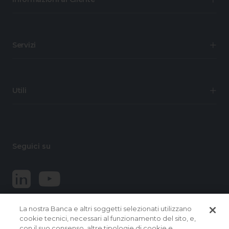
Servizi
Utili
Seguici su
La nostra Banca e altri soggetti selezionati utilizzano
cookie tecnici, necessari al funzionamento del sito, e,
con il suo consenso, altre tipologie di cookie e