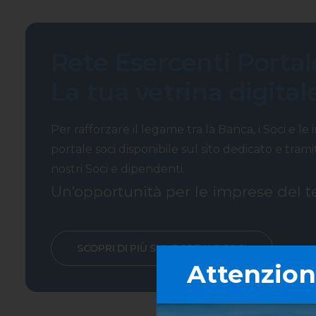
Rete Esercenti Portale
La tua vetrina digital
Per rafforzare il legame tra la Banca, i Soci e le
portale soci disponibile sul sito dedicato e tra
nostri Soci e dipendenti.
Un’opportunità per le imprese del ter
SCOPRI DI PIÙ SUL PORTALE SOCI
Attenzione