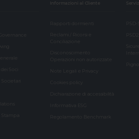
Informazioni al Cliente
Serviz
Rapporti dormienti
PSD-S
Reclami / Ricorsi e
 Governance
PSD2
Conciliazione
Sicur
wing
Disconoscimento
Inter
generale
Operazioni non autorizzate
Pigno
dei Soci
Note Legali e Privacy
Societari
Cookies policy
Dichiarazione di accessibilità
lations
Informativa ESG
i Stampa
Regolamento Benchmark