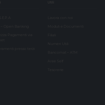
i
Utili
.E.P.A
Lavora con noi
 – Open Banking
Moduli e Documenti
ezza Pagamenti via
Filiali
net
Numeri Utili
ramenti presso terzi
Bancomat – ATM
Aree Self
Tesorerie