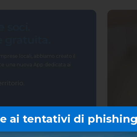
 soci.
e gratuita.
 imprese locali, abbiamo creato il
mite una nuova App dedicata ai
ritorio.
 ai tentativi di phishing