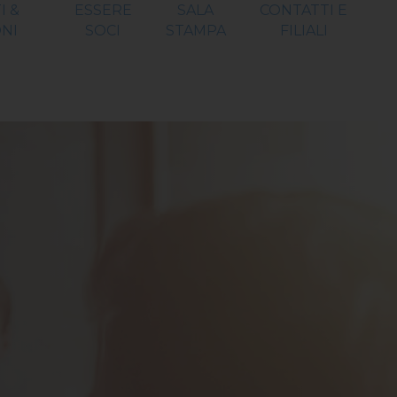
I &
ESSERE
SALA
CONTATTI E
NI
SOCI
STAMPA
FILIALI