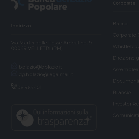
Corporate
Banca
Indirizzo
Corporate
Via Martiri delle Fosse Ardeatine, 9
Whistleblo
00049 VELLETRI (RM)
Direzione 
bplazio@bplazio.it
Assemblea 
dg.bplazio@legalmail.it
Documenti 
06 964401
Bilancio
Investor Re
Comunicat