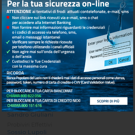
Collegio Probiviri.
Giovanni Dari Mattiacci
Presidente
Luciano Felici
Probiviri Effettivi
Sandro Giuliani
Probiviri Effettivi
Sossio Lupoli