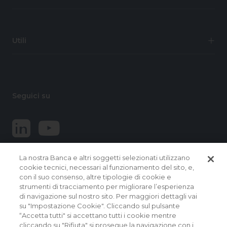
Utili
Seguici su
La nostra Banca e altri soggetti selezionati utilizzano
cookie tecnici, necessari al funzionamento del sito, e,
con il suo consenso, altre tipologie di cookie e
strumenti di tracciamento per migliorare l’esperienza
di navigazione sul nostro sito. Per maggiori dettagli vai
© 2026 Banca Popolare del Lazio.
su "Impostazione Cookie". Cliccando sul pulsante
Tutti i diritti riservati
“Accetta tutti" si accettano tutti i cookie mentre
cliccando su "Rifiuta" si prosegue la navigazione con i