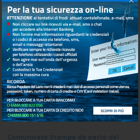
12 MAG 2026
Scarica allegato
Nomina Cariche Sociali Banca
Popolare del Lazio
30 APR 2026
Scarica allegato
Rendicontazione Liquidity Provider
Equita Sim – Periodo 28/02/2026 –
24/04/2026
27 APR 2026
Scarica allegato
Comunicato Stampa da parte del