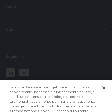
Servizi
Utili
Seguici su
La nostra Banca e altri soggetti selezionati utilizzano
cookie tecnici, necessari al funzionamento del sito, e,
con il suo consenso, altre tipologie di cookie e
strumenti di tracciamento per migliorare l’esperienza
di navigazione sul nostro sito. Per maggiori dettagli vai
© 2026 Banca Popolare del Lazio.
su "Impostazione Cookie". Cliccando sul pulsante