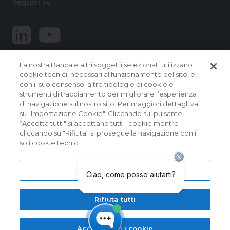
Seguici su
La nostra Banca e altri soggetti selezionati utilizzano
cookie tecnici, necessari al funzionamento del sito, e,
con il suo consenso, altre tipologie di cookie e
strumenti di tracciamento per migliorare l’esperienza
di navigazione sul nostro sito. Per maggiori dettagli vai
© 2026 Banca Popolare del Lazio.
su "Impostazione Cookie". Cliccando sul pulsante
Tutti i diritti riservati
“Accetta tutti" si accettano tutti i cookie mentre
cliccando su "Rifiuta" si prosegue la navigazione con i
Banca Popolare del Lazio Soc. Coop. per Azioni | Sede
soli cookie tecnici.
Sociale e Direzione Generale: Via Martiri delle Fosse
Ardeatine, 9 – 00049 VELLETRI (RM) – Capogruppo del
Gruppo Bancario Banca Popolare del Lazio | Albo dei Gruppi
Bancari al n. 5104 | Albo delle Banche: cod. ABI 5104.5 | Codice
Impostazioni cookie
BIC/SWIFT: BPLZIT3V | P. IVA n. 15854861000
I messaggi contenuti nel presente sito sono a scopo
Rifiuta tutti
pubblicitario con finalità promozionali. Maggiori informazioni
su tassi, condiizioni, prezzi e coperture assicurative sono
evidenziati nei contratti dei singoli prodotti/servizi e nei fogli
informativi disponibili nelle filiali di Banca Popolare del Lazio.
Accetta tutti i cookie