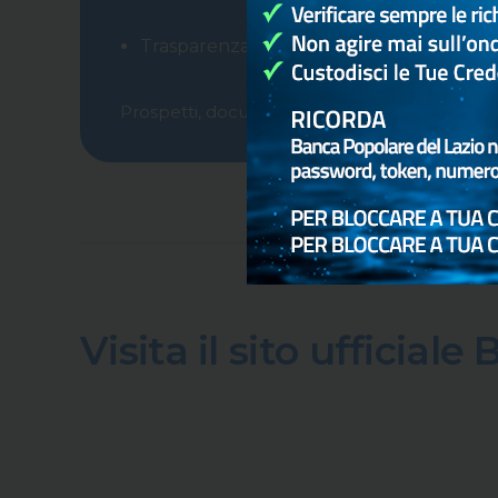
Trasparenza e informazioni sempre aggi
Prospetti, documenti e schede aggiornate c
Visita il sito ufficial