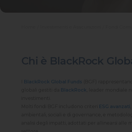
Home
Investimenti e Assicurazioni
Fondi Comu
Chi è BlackRock Glob
I
BlackRock Global Funds
(BGF) rappresentano
globali gestiti da
BlackRock
, leader mondiale n
investimenti.
Molti fondi BGF includono criteri
ESG avanzati
ambientali, sociali e di governance, e metodolog
analisi degli impatti, adottati per allinearsi alle 
settore.