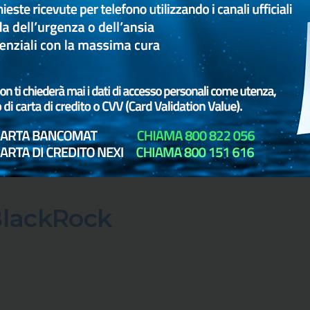
ornate
ostantemente da BlackRock, accessibili in ogni momento.
e BlackRock