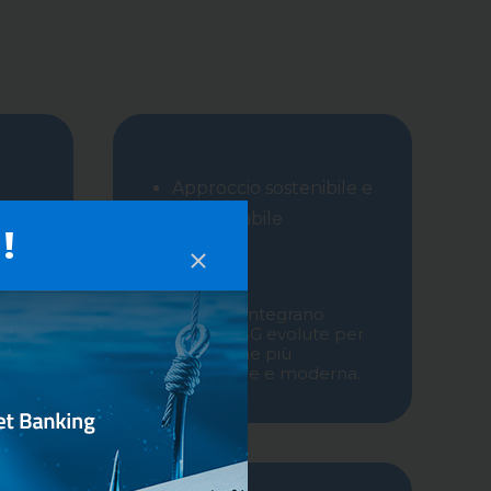
Approccio sostenibile e
responsabile
!
ondo
Molti fondi integrano
o
strategie ESG evolute per
una gestione più
consapevole e moderna.