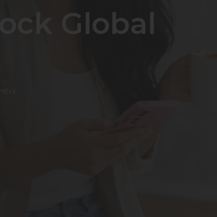
ock Global
nfini