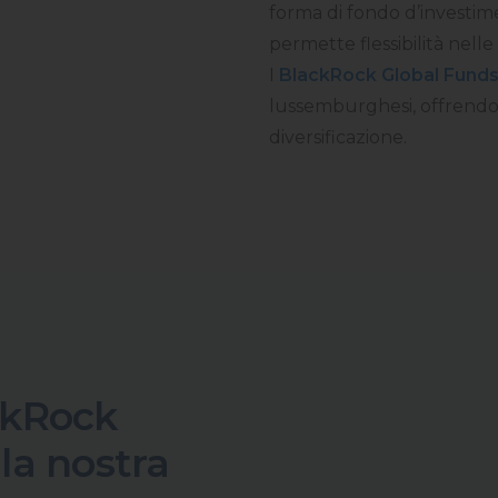
forma di fondo d’investi
permette flessibilità nelle 
I
BlackRock Global Fund
lussemburghesi, offrendo 
diversificazione.
ckRock
la nostra