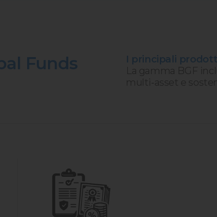
al Funds
I principali prodott
La gamma BGF includ
multi‑asset e sosteni