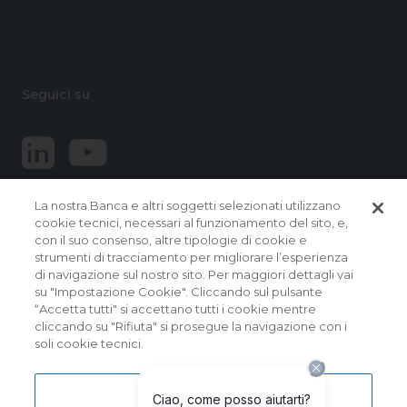
Seguici su
La nostra Banca e altri soggetti selezionati utilizzano
cookie tecnici, necessari al funzionamento del sito, e,
con il suo consenso, altre tipologie di cookie e
strumenti di tracciamento per migliorare l’esperienza
di navigazione sul nostro sito. Per maggiori dettagli vai
© 2026 Banca Popolare del Lazio.
su "Impostazione Cookie". Cliccando sul pulsante
Tutti i diritti riservati
“Accetta tutti" si accettano tutti i cookie mentre
cliccando su "Rifiuta" si prosegue la navigazione con i
Banca Popolare del Lazio Soc. Coop. per Azioni | Sede
soli cookie tecnici.
Sociale e Direzione Generale: Via Martiri delle Fosse
Ardeatine, 9 – 00049 VELLETRI (RM) – Capogruppo del
Gruppo Bancario Banca Popolare del Lazio | Albo dei Gruppi
Bancari al n. 5104 | Albo delle Banche: cod. ABI 5104.5 | Codice
Impostazioni cookie
BIC/SWIFT: BPLZIT3V | P. IVA n. 15854861000