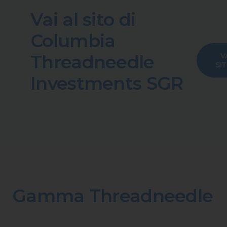
Vai al sito di
Columbia
Threadneedle
VA
SI
Investments SGR
Gamma Threadneedle