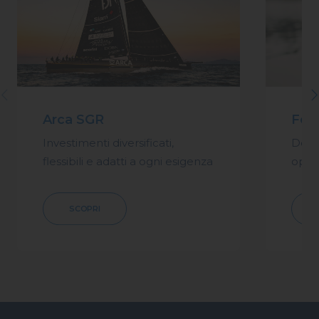
Arca SGR
Fon
Investimenti diversificati,
Dove 
flessibili e adatti a ogni esigenza
oppor
SCOPRI