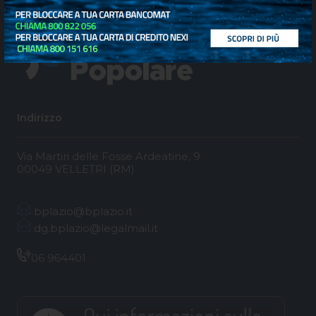
Indirizzo
Via Martiri delle Fosse Ardeatine, 9
00049 VELLETRI (RM)
bplazio@bplazio.it
dg.bplazio@legalmail.it
06 964401