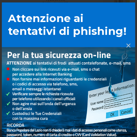
Attenzione ai
tentativi di phishing!
18 Lug 2026
1 Lug
Tra Sole e Luna – Canti e
Vell
Suoni a custodia del
deci
Creato
ampl
coin
citt