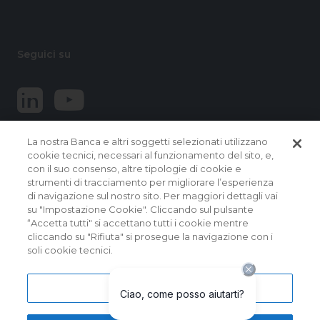
Seguici su
La nostra Banca e altri soggetti selezionati utilizzano
cookie tecnici, necessari al funzionamento del sito, e,
con il suo consenso, altre tipologie di cookie e
strumenti di tracciamento per migliorare l’esperienza
di navigazione sul nostro sito. Per maggiori dettagli vai
© 2026 Banca Popolare del Lazio.
su "Impostazione Cookie". Cliccando sul pulsante
Tutti i diritti riservati
“Accetta tutti" si accettano tutti i cookie mentre
cliccando su "Rifiuta" si prosegue la navigazione con i
Banca Popolare del Lazio Soc. Coop. per Azioni | Sede
soli cookie tecnici.
Sociale e Direzione Generale: Via Martiri delle Fosse
Ardeatine, 9 – 00049 VELLETRI (RM) – Capogruppo del
Gruppo Bancario Banca Popolare del Lazio | Albo dei Gruppi
Bancari al n. 5104 | Albo delle Banche: cod. ABI 5104.5 | Codice
Impostazioni cookie
BIC/SWIFT: BPLZIT3V | P. IVA n. 15854861000