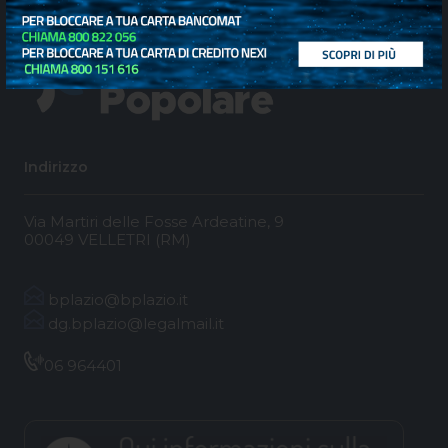
Indirizzo
Via Martiri delle Fosse Ardeatine, 9
00049 VELLETRI (RM)
bplazio@bplazio.it
dg.bplazio@legalmail.it
06 964401