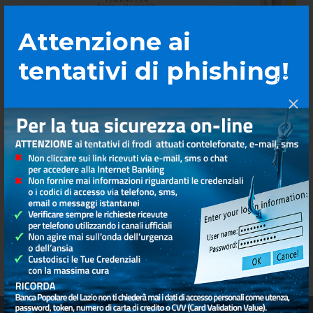
Attenzione ai
tentativi di phishing!
18 Lug 2026
1 Lug
Tra Sole e Luna – Canti e
Vell
Suoni a custodia del
deci
Creato
ampl
coin
citt