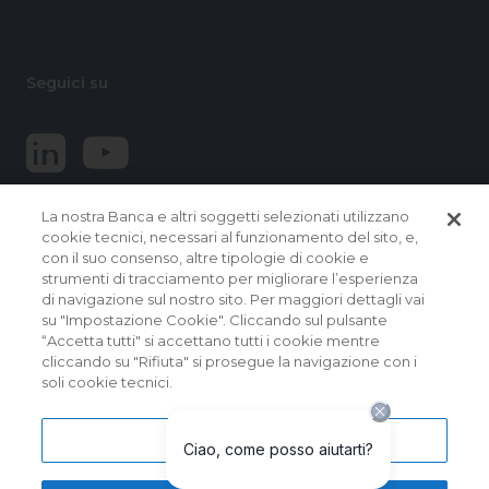
Seguici su
La nostra Banca e altri soggetti selezionati utilizzano
cookie tecnici, necessari al funzionamento del sito, e,
con il suo consenso, altre tipologie di cookie e
strumenti di tracciamento per migliorare l’esperienza
di navigazione sul nostro sito. Per maggiori dettagli vai
© 2026 Banca Popolare del Lazio.
su "Impostazione Cookie". Cliccando sul pulsante
Tutti i diritti riservati
“Accetta tutti" si accettano tutti i cookie mentre
cliccando su "Rifiuta" si prosegue la navigazione con i
Banca Popolare del Lazio Soc. Coop. per Azioni | Sede
soli cookie tecnici.
Sociale e Direzione Generale: Via Martiri delle Fosse
Ardeatine, 9 – 00049 VELLETRI (RM) – Capogruppo del
Gruppo Bancario Banca Popolare del Lazio | Albo dei Gruppi
Bancari al n. 5104 | Albo delle Banche: cod. ABI 5104.5 | Codice
Impostazioni cookie
BIC/SWIFT: BPLZIT3V | P. IVA n. 15854861000