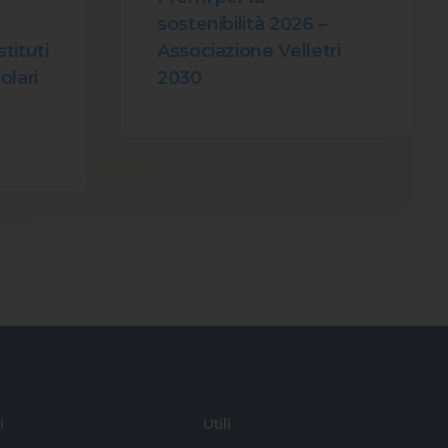
sostenibilità 2026 –
Associazione Velletri
stituti
2030
olari
i
Utili