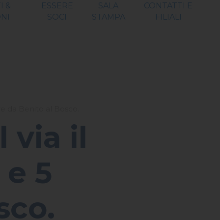
I &
ESSERE
SALA
CONTATTI E
NI
SOCI
STAMPA
FILIALI
bre da Benito al Bosco.
 via il
 e 5
sco.