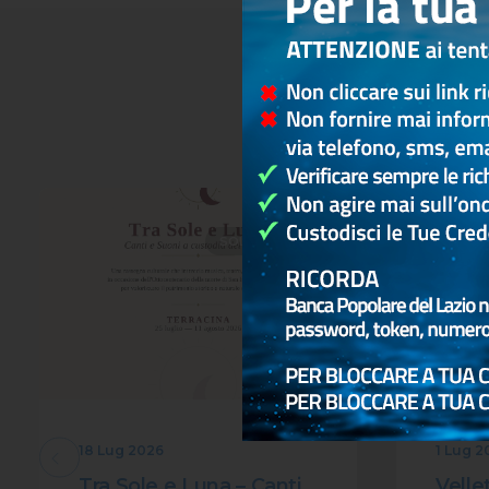
SOLIDARIETÀ
18 Lug 2026
1 Lug 2
Tra Sole e Luna – Canti
Vellet