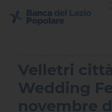
P
F
Home
solidarieta cultura ed eventi
Velletri cit
Velletri citt
Wedding Fest
novembre da