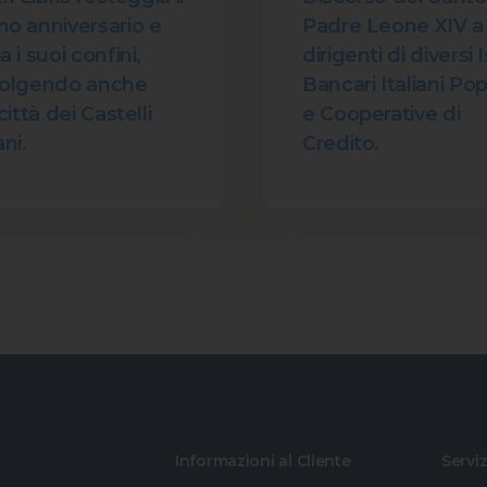
o anniversario e
Padre Leone XIV a
 i suoi confini,
dirigenti di diversi I
volgendo anche
Bancari Italiani Pop
città dei Castelli
e Cooperative di
ni.
Credito.
Informazioni al Cliente
Serviz