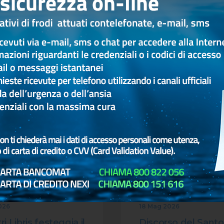
Altri articoli
CULTURA
SOLIDARIETÀ
CU
SOLIDARIETA CULTURA ED
SOLIDARIETA CULT
EVENTI
026
18 Mag 2026
ri Libris festeggia il
Discorso del Santo