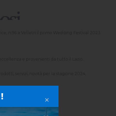
ice, n.96 a Velletri il primo Wedding Festival 2023
 eccellenza e provenienti da tutto il Lazio.
dotti, servizi, novità per la stagione 2024.
!