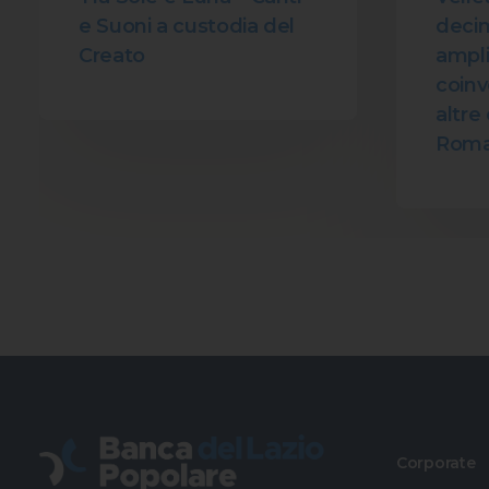
e Suoni a custodia del
decim
Creato
amplia
coin
altre 
Roma
Corporate