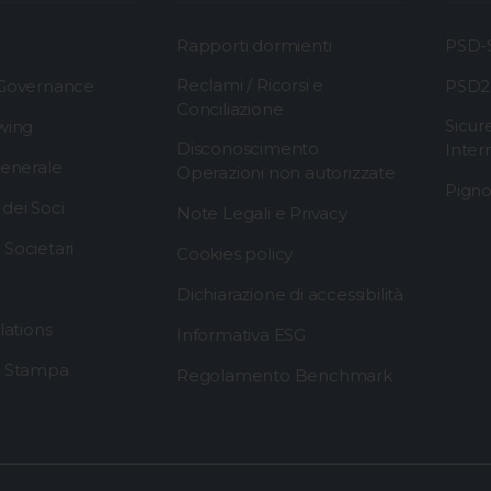
Rapporti dormienti
PSD-S
Reclami / Ricorsi e
 Governance
PSD2
Conciliazione
Sicur
wing
Disconoscimento
Inter
generale
Operazioni non autorizzate
Pigno
dei Soci
Note Legali e Privacy
Societari
Cookies policy
Dichiarazione di accessibilità
lations
Informativa ESG
i Stampa
Regolamento Benchmark