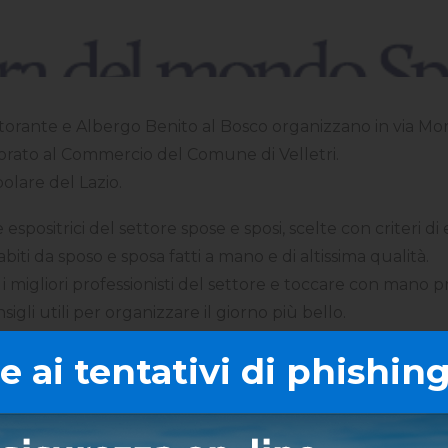
storante e Albergo Benito al Bosco organizzano in via Mor
ssorato al Commercio del Comune di Velletri.
olare del Lazio.
spositrici del settore spose e sposi, scelte con criteri di
 abiti da sposo e sposa fatti a mano e di altissima qualità.
migliori professionisti del settore e toccare con mano pro
igli utili per organizzare il giorno più bello.
 ai tentativi di phishing