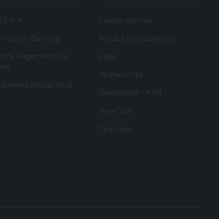
.E.P.A
Lavora con noi
 – Open Banking
Moduli e Documenti
ezza Pagamenti via
Filiali
net
Numeri Utili
ramenti presso terzi
Bancomat – ATM
Aree Self
Tesorerie