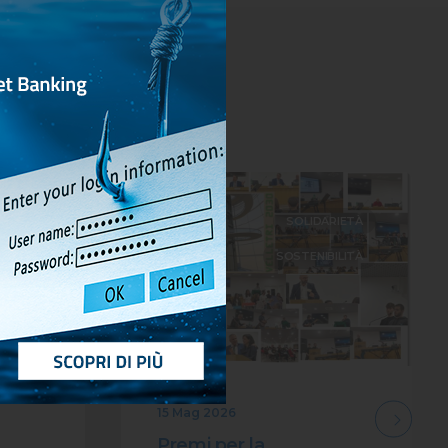
LTURA
SOLIDARIETÀ
URA ED
SOSTENIBILITÀ
EVENTI
15 Mag 2026
Premi per la