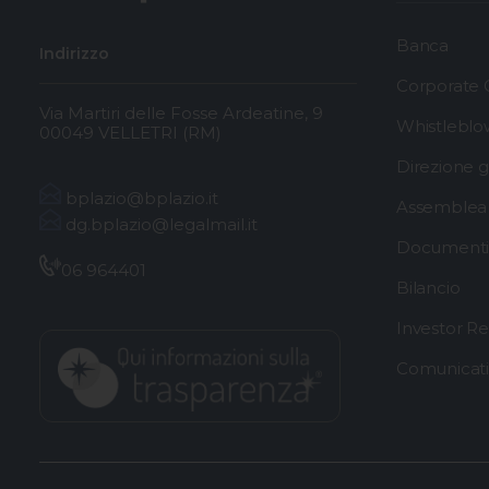
Banca
Indirizzo
Corporate
Via Martiri delle Fosse Ardeatine, 9
Whistleblo
00049 VELLETRI (RM)
Direzione 
bplazio@bplazio.it
Assemblea 
dg.bplazio@legalmail.it
Documenti 
06 964401
Bilancio
Investor Re
Comunicat