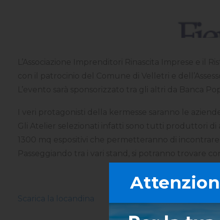
L’Associazione Imprenditori Rinascita Imprese e il Ri
con il patrocinio del Comune di Velletri e dell’Asse
L’evento sarà sponsorizzato tra gli altri da Banca Pop
I veri protagonisti della kermesse saranno le aziende e
Gli Atelier selezionati infatti sono tutti produttori di
1300 mq espositivi che permetteranno di incontrare i 
Passeggiando tra i vari stand, si potranno trovare cons
Attenzione
Scarica la locandina