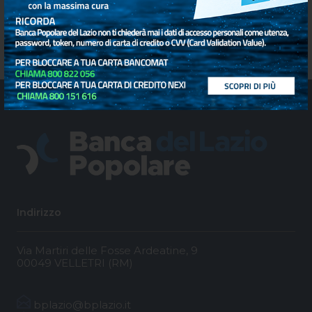
Indirizzo
Via Martiri delle Fosse Ardeatine, 9
00049 VELLETRI (RM)
bplazio@bplazio.it