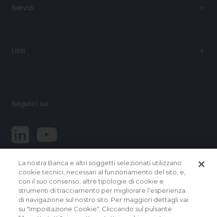
Servizi
Utili
Seguici su
La nostra Banca e altri soggetti selezionati utilizzano
cookie tecnici, necessari al funzionamento del sito, e,
con il suo consenso, altre tipologie di cookie e
strumenti di tracciamento per migliorare l’esperienza
di navigazione sul nostro sito. Per maggiori dettagli vai
© 2026 Banca Popolare del Lazio.
su "Impostazione Cookie". Cliccando sul pulsante