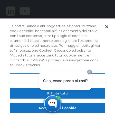
La nostra Banca e altri soggetti selezionati utilizzano
cookie tecnici, necessari al funzionamento del sito, e,
con il suo consenso, altre tipologie di cookie e
strumenti di tracciamento per migliorare l’esperienza
di navigazione sul nostro sito. Per maggiori dettagli vai
© 2026 Banca Popolare del Lazio.
su "Impostazione Cookie". Cliccando sul pulsante
Tutti i diritti riservati
“Accetta tutti" si accettano tutti i cookie mentre
cliccando su "Rifiuta" si prosegue la navigazione con i
Banca Popolare del Lazio Soc. Coop. per Azioni | Sede
soli cookie tecnici.
Sociale e Direzione Generale: Via Martiri delle Fosse
Ardeatine, 9 – 00049 VELLETRI (RM) – Capogruppo del
Gruppo Bancario Banca Popolare del Lazio | Albo dei Gruppi
Bancari al n. 5104 | Albo delle Banche: cod. ABI 5104.5 | Codice
Impostazioni cookie
BIC/SWIFT: BPLZIT3V | P. IVA n. 15854861000
I messaggi contenuti nel presente sito sono a scopo
Rifiuta tutti
pubblicitario con finalità promozionali. Maggiori informazioni
su tassi, condiizioni, prezzi e coperture assicurative sono
evidenziati nei contratti dei singoli prodotti/servizi e nei fogli
informativi disponibili nelle filiali di Banca Popolare del Lazio.
Accetta tutti i cookie