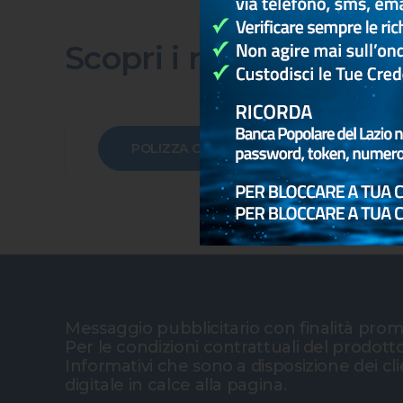
Scopri i nostri prodott
POLIZZA COLLETTIVA NET INSURANCE PRE
Messaggio pubblicitario con finalità pro
Per le condizioni contrattuali del prodott
Informativi che sono a disposizione dei c
digitale in calce alla pagina.