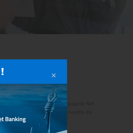
!
et insurance prestiti delle compagnie Net
Life e le polizze individuali previste da
ita.