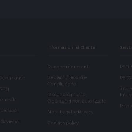
Informazioni al Cliente
Serviz
Rapporti dormienti
PSD-S
Reclami / Ricorsi e
 Governance
PSD2
Conciliazione
Sicur
wing
Disconoscimento
Inter
generale
Operazioni non autorizzate
Pigno
dei Soci
Note Legali e Privacy
Societari
Cookies policy