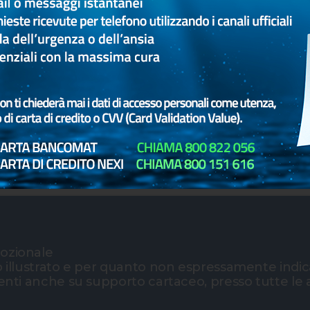
i
STITI
POLIZZE INDIVIDU
mozionale
o illustrato e per quanto non espressamente indica
lienti anche su supporto cartaceo, presso tutte le