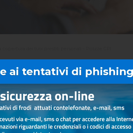
a copertura dei tuoi prestiti personali – Polizze CPI
 ai tentativi di phishing
ativa facoltativa
dalla polizza collettiva N
lidità temporanea o
Insurance e Net Insurance 
Arca Assicurazione e Arca v