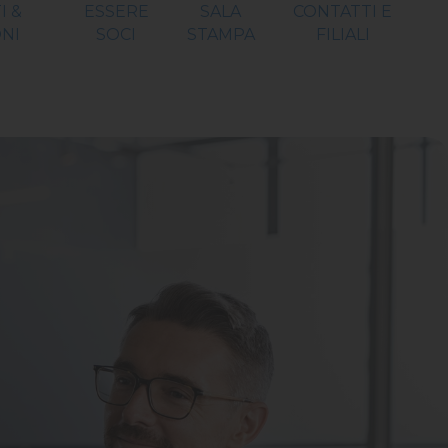
I &
ESSERE
SALA
CONTATTI E
NI
SOCI
STAMPA
FILIALI