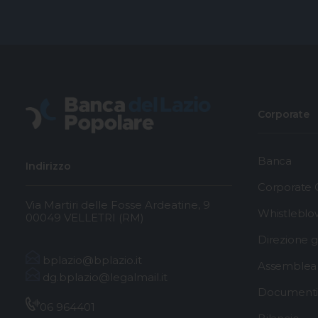
Corporate
Banca
Indirizzo
Corporate
Via Martiri delle Fosse Ardeatine, 9
Whistleblo
00049 VELLETRI (RM)
Direzione 
bplazio@bplazio.it
Assemblea 
dg.bplazio@legalmail.it
Documenti 
06 964401