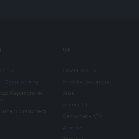
i
Utili
.E.P.A
Lavora con noi
 – Open Banking
Moduli e Documenti
ezza Pagamenti via
Filiali
net
Numeri Utili
ramenti presso terzi
Bancomat – ATM
Aree Self