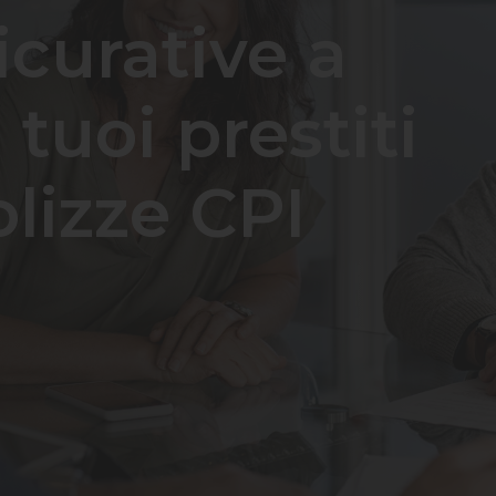
icurative a
tuoi prestiti
olizze CPI