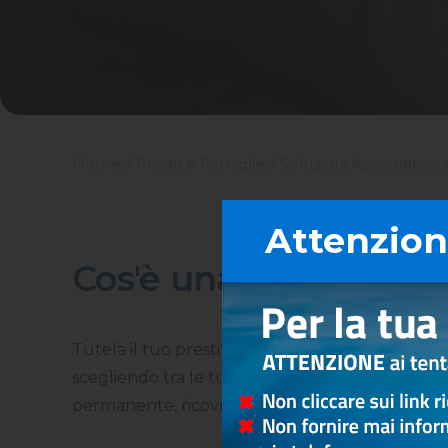
Home
Privati e Famiglie
Soluzioni Assicurative 
Attenzione
Cos'è una Polizza CPI
Tutela il tuo prestito con una copertura assicur
scegliendo tra le tutele previste (decesso, inva
permanente, ricovro da infortuni ecc.)