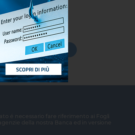
ALI ARCA ASSICURAZIONE VITA
to é necessario fare riferimento ai Fogli
 agenzie della nostra Banca ed in versione