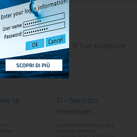
luzioni perfette per le tue esigenze
per la
D - Servizio
Premium
250
Operatività illimitata,
due
 e
due
Carte di debito
e
custodia titoli. La formula