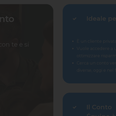
onto
Ideale pe
È un cliente privat
on te e si
Vuole accedere a u
ottimizzare risparmi
Cerca un conto vers
diverse, oggi e nel
Il Conto