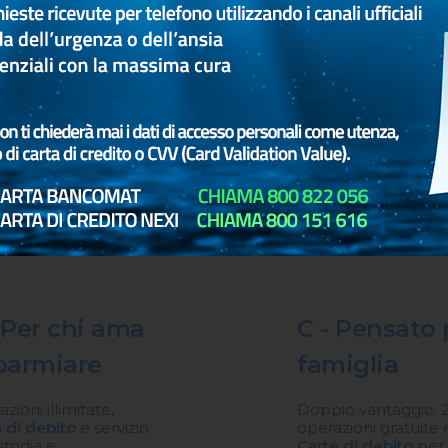
5 So
 Per chi ama
C - Pensato 
parmiare
famiglia
zioni illimitate,
Doppio vantaggio: 
 di debito
e servizio
operazioni gratuite
stodia e
Carte di debito
per