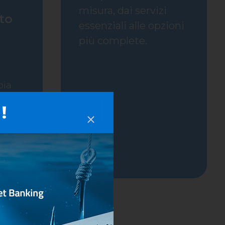
misura, dai servizi
to
essenziali alle opzioni
più complete.
pia
i tra
!
se
i
ne