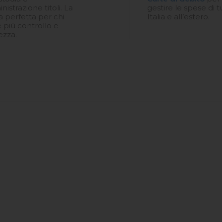
istrazione titoli. La
gestire le spese di tu
a perfetta per chi
Italia e all’estero.
 più controllo e
ezza.