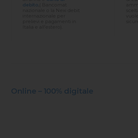
debito
,( Bancomat
ammin
nazionale o la Nexi debit
scelt
internazionale per
vuole
prelievi e pagamenti in
sicur
Italia e all’estero).
Online – 100% digitale