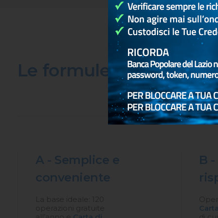
Le formule disponibili
A - Semplice e
B -
conveniente
ris
La base ideale: 120
Opera
operazioni gratuite
Carta
all’anno e
Carta di
di cu