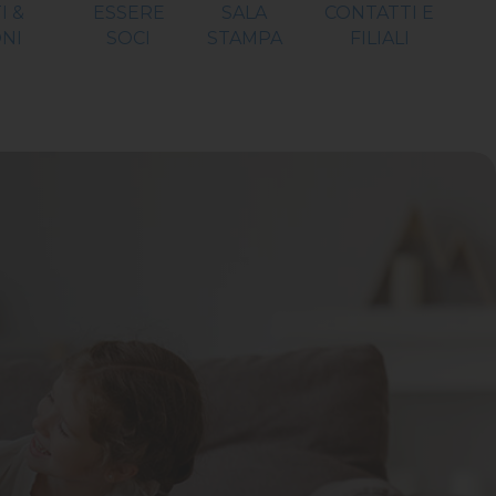
I &
ESSERE
SALA
CONTATTI E
NI
SOCI
STAMPA
FILIALI