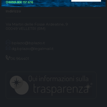
Indirizzo
Via Martiri delle Fosse Ardeatine, 9
00049 VELLETRI (RM)
bplazio@bplazio.it
dg.bplazio@legalmail.it
06 964401