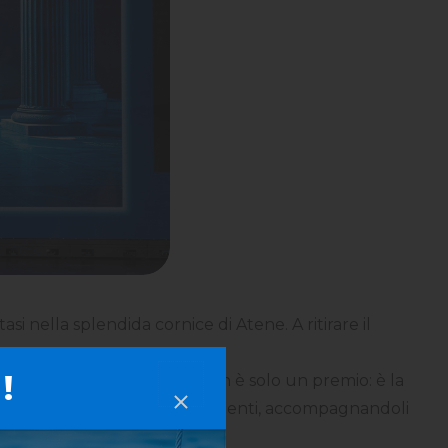
i nella splendida cornice di Atene. A ritirare il
!
 il terzo anno consecutivo non è solo un premio: è la
 parlano davvero ai nostri clienti, accompagnandoli