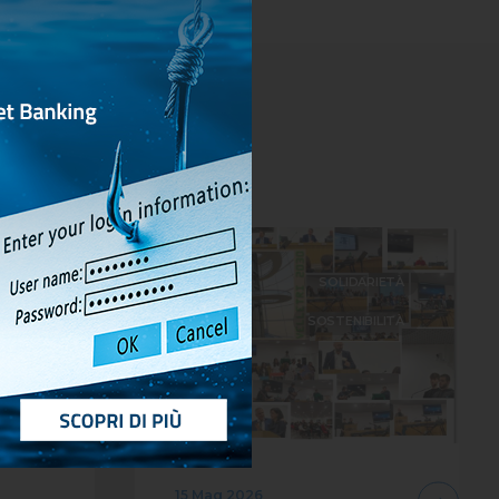
LTURA
SOLIDARIETÀ
URA ED
SOSTENIBILITÀ
EVENTI
15 Mag 2026