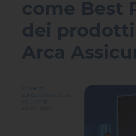
come Best P
dei prodotti
Arca Assicu
In
News
,
solidarieta cultura
ed eventi
29 SET 2025