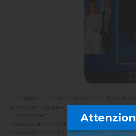
Il prestigioso riconoscimento è stato conferito durant
premio, con orgoglio, il Direttore Generale di Blu B
Attenzione
Il riconoscimento come Best Performer tra i collocato
conferma di un modello di consulenza che mette al 
con competenza e fiducia.