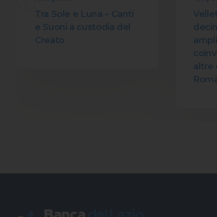
Tra Sole e Luna – Canti
Vellet
e Suoni a custodia del
decim
Creato
amplia
coin
altre 
Roma