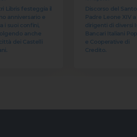
ri Libris festeggia il
Discorso del Santo
o anniversario e
Padre Leone XIV a
 i suoi confini,
dirigenti di diversi I
volgendo anche
Bancari Italiani Pop
città dei Castelli
e Cooperative di
ni.
Credito.