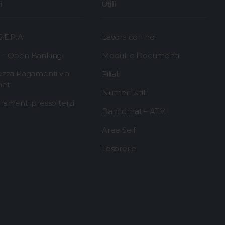
i
Utili
.E.P.A
Lavora con noi
 – Open Banking
Moduli e Documenti
ezza Pagamenti via
Filiali
net
Numeri Utili
ramenti presso terzi
Bancomat – ATM
Aree Self
Tesorerie