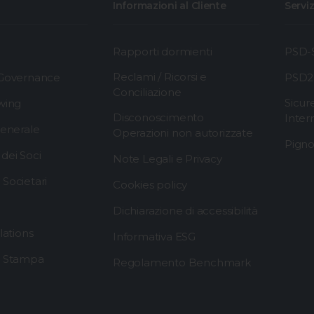
Informazioni al Cliente
Serviz
Rapporti dormienti
PSD-S
Reclami / Ricorsi e
 Governance
PSD2
Conciliazione
Sicur
wing
Disconoscimento
Inter
generale
Operazioni non autorizzate
Pigno
dei Soci
Note Legali e Privacy
Societari
Cookies policy
Dichiarazione di accessibilità
lations
Informativa ESG
i Stampa
Regolamento Benchmark