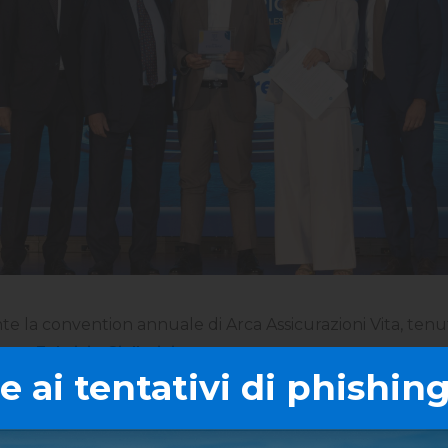
e la convention annuale di Arca Assicurazioni Vita, tenutas
anca,
Fabrizio Giallatini.
 ai tentativi di phishing
ri dei prodotti assicurativi di Arca Assicurazioni Vita per
centro le persone, costruendo soluzioni assicurative che