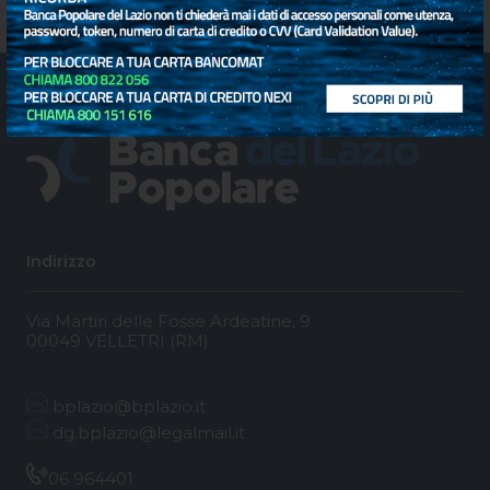
Indirizzo
Via Martiri delle Fosse Ardeatine, 9
00049 VELLETRI (RM)
bplazio@bplazio.it
dg.bplazio@legalmail.it
06 964401