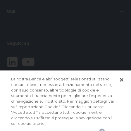
Utili
Seguici su
La nostra Banca e altri soggetti selezionati utilizzano
cookie tecnici, necessari al funzionamento del sito, e,
con il suo consenso, altre tipologie di cookie e
strumenti di tracciamento per migliorare l’esperienza
di navigazione sul nostro sito. Per maggiori dettagli vai
© 2026 Banca Popolare del Lazio.
su "Impostazione Cookie". Cliccando sul pulsante
Tutti i diritti riservati
“Accetta tutti" si accettano tutti i cookie mentre
cliccando su "Rifiuta" si prosegue la navigazione con i
Banca Popolare del Lazio Soc. Coop. per Azioni | Sede
soli cookie tecnici.
Sociale e Direzione Generale: Via Martiri delle Fosse
Ardeatine, 9 – 00049 VELLETRI (RM) – Capogruppo del