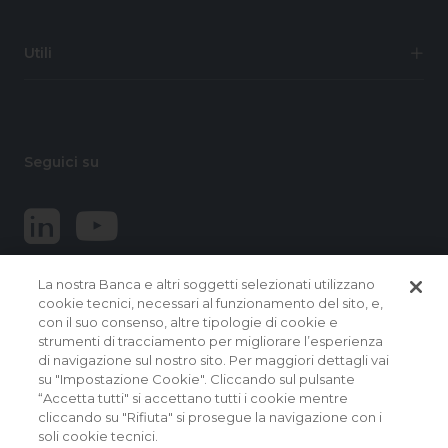
Utili
Seguici su
La nostra Banca e altri soggetti selezionati utilizzano
cookie tecnici, necessari al funzionamento del sito, e,
con il suo consenso, altre tipologie di cookie e
strumenti di tracciamento per migliorare l’esperienza
di navigazione sul nostro sito. Per maggiori dettagli vai
© 2026 Banca Popolare del Lazio.
su "Impostazione Cookie". Cliccando sul pulsante
Tutti i diritti riservati
“Accetta tutti" si accettano tutti i cookie mentre
cliccando su "Rifiuta" si prosegue la navigazione con i
Banca Popolare del Lazio Soc. Coop. per Azioni | Sede
soli cookie tecnici.
Sociale e Direzione Generale: Via Martiri delle Fosse