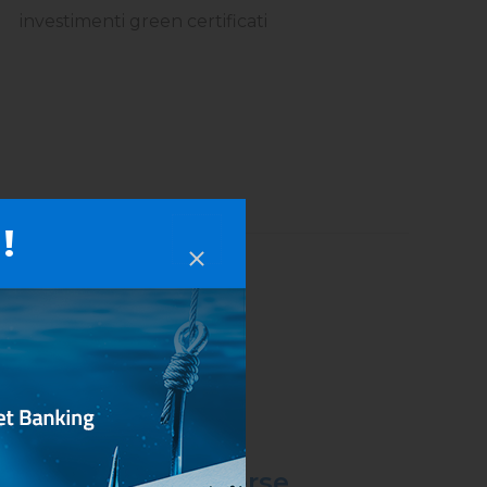
investimenti green certificati
!
-
Reverse