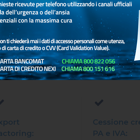
oluto:
Day:
rischio passa a Factorit.
gestione delle sc
con pagamento
programmato.
SCOPRI DI PIÙ
SCOPRI DI PIÙ
xport
Cessione cr
actoring:
PA e IVA: