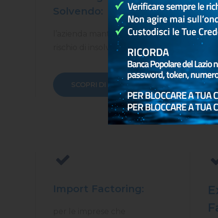
Solvendo:
S
l’azienda mantiene il
il 
rischio di insolvenza.
SCOPRI DI PIÙ
Import Factoring:
E
F
per le imprese che