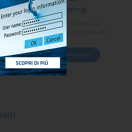
Factoring:
adenze
dedicato ai fornitori di
grandi gruppi d’acquisto.
SCOPRI DI PIÙ
editi