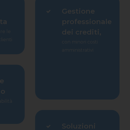
à
Gestione
ta
professionale
dei crediti,
re le
lienti
con minori costi
amministrativi
e
io
bilità
Soluzioni