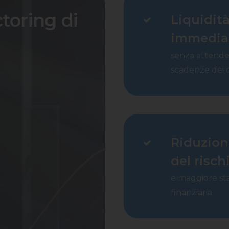
ctoring di
Liquidit
immedia
senza attende
scadenze dei c
Riduzion
del risch
e maggiore sta
finanziaria