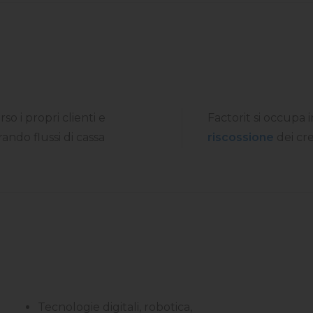
so i propri clienti e
Factorit si occupa 
ando flussi di cassa
riscossione
dei cre
Tecnologie digitali, robotica,