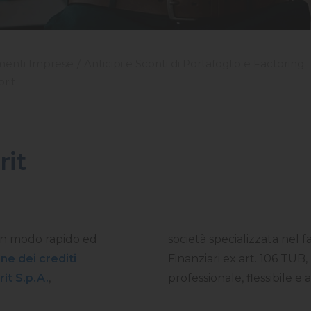
menti Imprese
Anticipi e Sconti di Portafoglio e Factoring
orit
rit
un modo rapido ed
società specializzata nel f
ne dei crediti
Finanziari ex art. 106 TUB
it S.p.A.
,
professionale, flessibile e