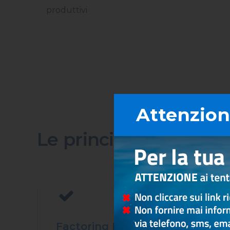
produttivi
Attenzione
Le principali soluzioni
Factoring Pro
F