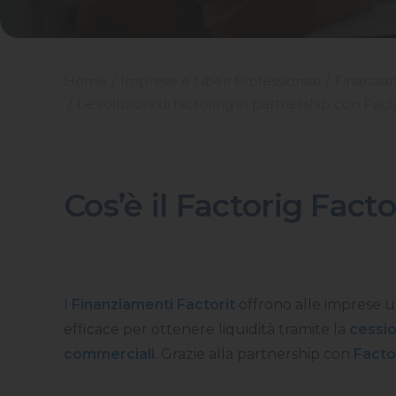
Home
Imprese e Liberi Professionisti
Finanzia
Le soluzioni di factoring in partnership con Fact
Cos’è il Factorig Facto
I
Finanziamenti Factorit
offrono alle imprese 
efficace per ottenere liquidità tramite la
cessio
commerciali
. Grazie alla partnership con
Factor