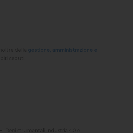
inoltre della
gestione, amministrazione e
diti ceduti.
Beni strumentali Industria 4.0 e