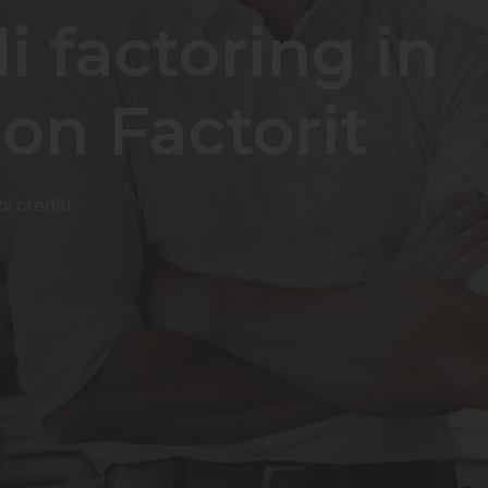
i factoring in
on Factorit
i crediti