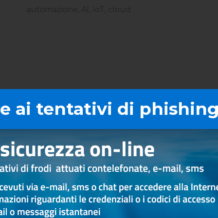
automazione, AI, IoT, cloud
 ai tentativi di phishing
 disponibili
actoring Pro
Maturity / D