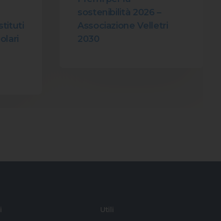
sostenibilità 2026 –
Associazione Velletri
stituti
2030
olari
i
Utili