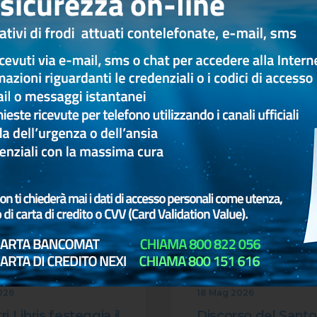
Altri articoli
CULTURA
SOLIDARIETÀ
CU
SOLIDARIETA CULTURA ED
SOLIDARIETA CULT
EVENTI
026
18 Mag 2026
ri Libris festeggia il
Discorso del Santo