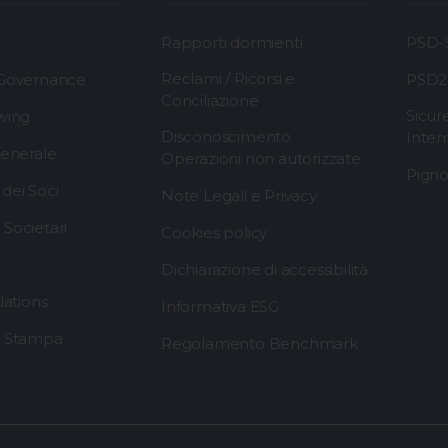
Rapporti dormienti
PSD-S
Reclami / Ricorsi e
 Governance
PSD2
Conciliazione
Sicur
wing
Disconoscimento
Inter
generale
Operazioni non autorizzate
Pigno
dei Soci
Note Legali e Privacy
Societari
Cookies policy
Dichiarazione di accessibilità
lations
Informativa ESG
i Stampa
Regolamento Benchmark