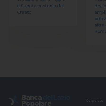
e Suoni a custodia del
decim
Creato
amplia
coin
altre 
Roma
Corporate