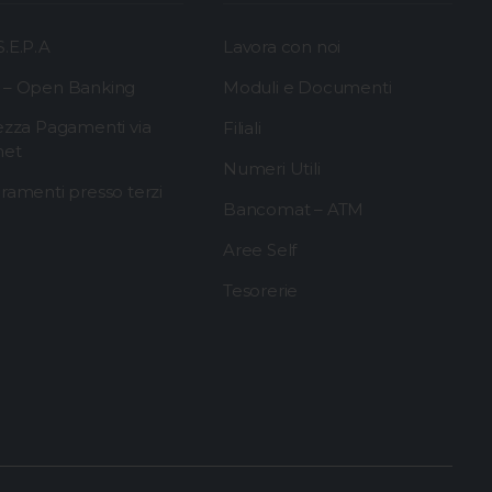
.E.P.A
Lavora con noi
 – Open Banking
Moduli e Documenti
ezza Pagamenti via
Filiali
net
Numeri Utili
ramenti presso terzi
Bancomat – ATM
Aree Self
Tesorerie