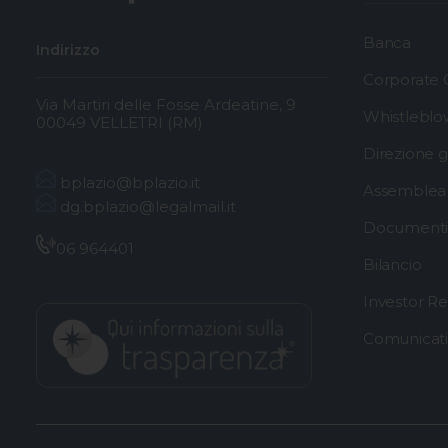
Banca
Indirizzo
Corporate
Via Martiri delle Fosse Ardeatine, 9
Whistleblo
00049 VELLETRI (RM)
Direzione 
bplazio@bplazio.it
Assemblea 
dg.bplazio@legalmail.it
Documenti 
06 964401
Bilancio
Investor Re
Comunicat