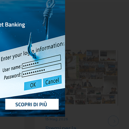
LTURA
SOLIDARIETÀ
URA ED
SOSTENIBILITÀ
EVENTI
15 Mag 2026
Premi per la