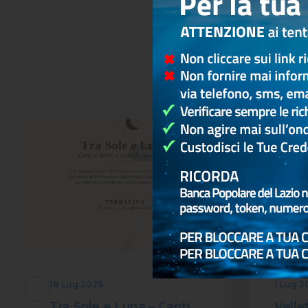
SOLIDARIETÀ
18 Lug 2026
1 Lug 2
Tra Sole e Luna – Canti
Vellet