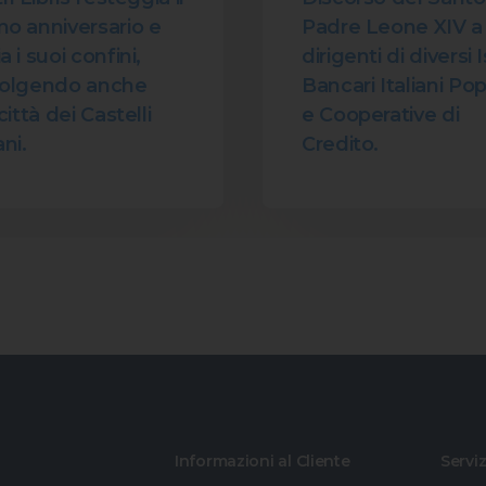
o anniversario e
Padre Leone XIV a
 i suoi confini,
dirigenti di diversi I
volgendo anche
Bancari Italiani Pop
città dei Castelli
e Cooperative di
ni.
Credito.
Informazioni al Cliente
Serviz