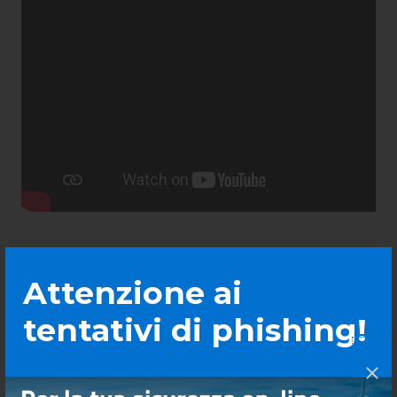
Attenzione ai
tentativi di phishing!
Altri articoli