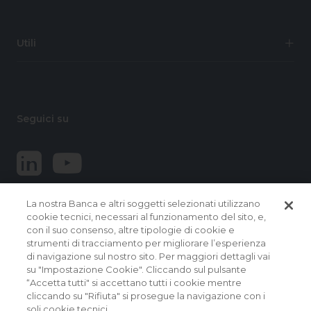
Utili
Seguici su
La nostra Banca e altri soggetti selezionati utilizzano
cookie tecnici, necessari al funzionamento del sito, e,
con il suo consenso, altre tipologie di cookie e
strumenti di tracciamento per migliorare l’esperienza
di navigazione sul nostro sito. Per maggiori dettagli vai
© 2026 Banca Popolare del Lazio.
su "Impostazione Cookie". Cliccando sul pulsante
Tutti i diritti riservati
“Accetta tutti" si accettano tutti i cookie mentre
cliccando su "Rifiuta" si prosegue la navigazione con i
Banca Popolare del Lazio Soc. Coop. per Azioni | Sede
soli cookie tecnici.