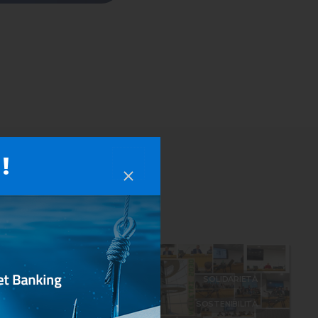
!
LTURA
SOLIDARIETÀ
URA ED
SOSTENIBILITÀ
EVENTI