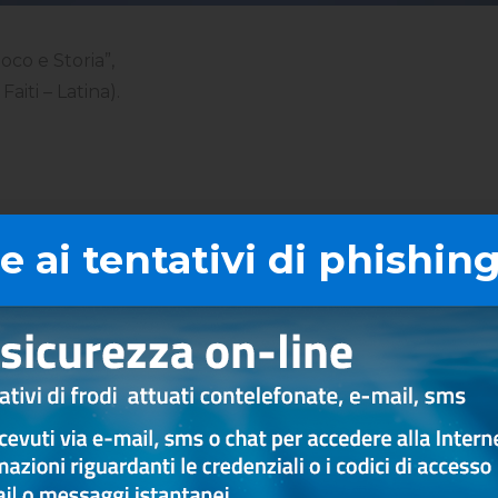
oco e Storia”,
iti – Latina).
 ai tentativi di phishing
Altri articoli
CULTURA
SOLIDARIETÀ
CU
SOLIDARIETA CULTURA ED
SOLIDARIETA CULT
EVENTI