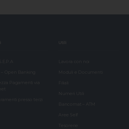
i
Utili
.E.P.A
Lavora con noi
 – Open Banking
Moduli e Documenti
ezza Pagamenti via
Filiali
net
Numeri Utili
ramenti presso terzi
Bancomat – ATM
Aree Self
Tesorerie