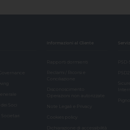
Informazioni al Cliente
Serviz
Rapporti dormienti
PSD-S
Reclami / Ricorsi e
 Governance
PSD2
Conciliazione
Sicur
wing
Disconoscimento
Inter
generale
Operazioni non autorizzate
Pigno
dei Soci
Note Legali e Privacy
Societari
Cookies policy
Dichiarazione di accessibilità