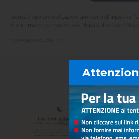
Banca Popolare del Lazio è sponsor dell’iniziativa “Gi
8 e 9 ottobre, presso Museo Piana delle Orme (B.go Fa
www.giocoestoria.com
Attenzione
SOLIDARIETÀ