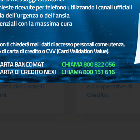
026
18 Mag 2026
ri Libris festeggia il
Discorso del Santo
o anniversario e
Padre Leone XIV a
 i suoi confini,
dirigenti di diversi I
volgendo anche
Bancari Italiani Pop
città dei Castelli
e Cooperative di
ni.
Credito.