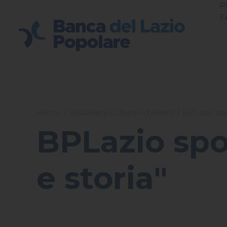
P
F
Home
solidarieta cultura ed eventi
BPLazio spon
BPLazio spon
e storia"