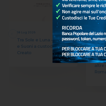
18 Lug 2026
1 Lug 2
Tra Sole e Luna – Canti
Vellet
e Suoni a custodia del
decim
Creato
amplia
coin
altre 
Roma