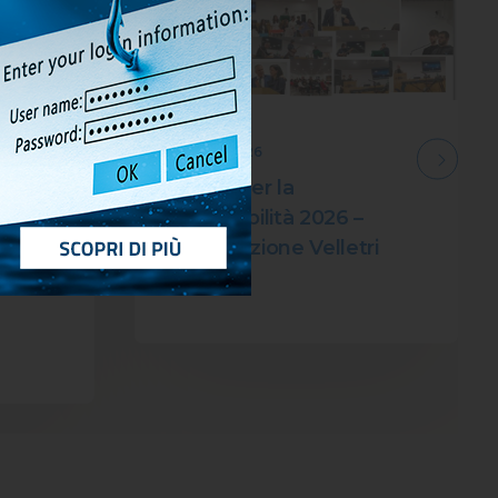
15 Mag 2026
Premi per la
sostenibilità 2026 –
Associazione Velletri
stituti
2030
olari