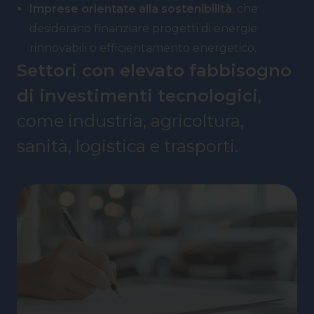
Imprese orientate alla sostenibilità
, che
desiderano finanziare progetti di energie
rinnovabili o efficientamento energetico.
Settori con elevato fabbisogno
di investimenti tecnologici
,
come industria, agricoltura,
sanità, logistica e trasporti.